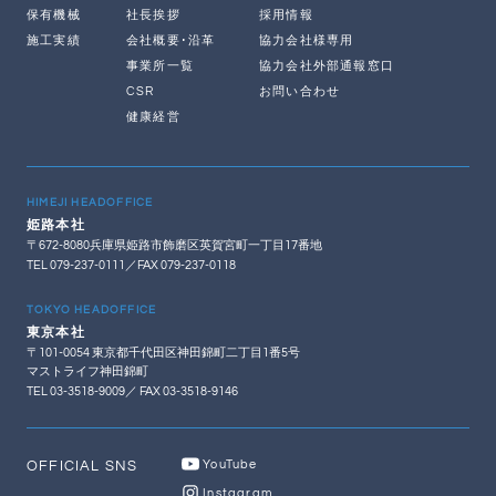
保有機械
社長挨拶
採用情報
施工実績
会社概要･沿革
協力会社様専用
事業所一覧
協力会社外部通報窓口
CSR
お問い合わせ
健康経営
HIMEJI HEADOFFICE
姫路本社
〒672-8080兵庫県姫路市飾磨区英賀宮町一丁目17番地
TEL 079-237-0111／FAX 079-237-0118
TOKYO HEADOFFICE
東京本社
〒101-0054 東京都千代田区神田錦町二丁目1番5号
マストライフ神田錦町
TEL 03-3518-9009／ FAX 03-3518-9146
OFFICIAL SNS
YouTube
Instagram