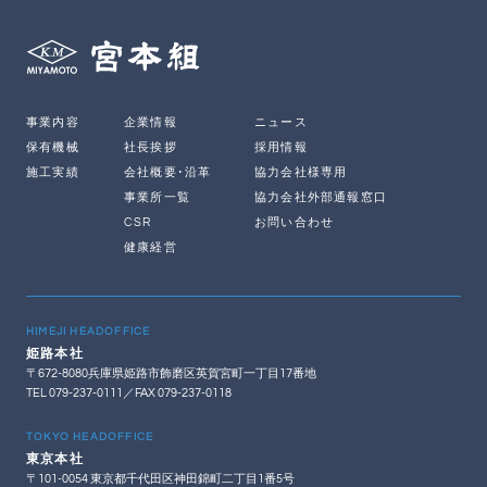
事業内容
企業情報
ニュース
保有機械
社長挨拶
採用情報
施工実績
会社概要･沿革
協力会社様専用
事業所一覧
協力会社外部通報窓口
CSR
お問い合わせ
健康経営
HIMEJI HEADOFFICE
姫路本社
〒672-8080兵庫県姫路市飾磨区英賀宮町一丁目17番地
TEL 079-237-0111／FAX 079-237-0118
TOKYO HEADOFFICE
東京本社
〒101-0054 東京都千代田区神田錦町二丁目1番5号