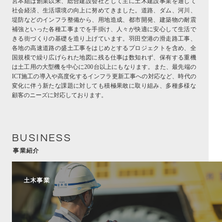
宮本組は創業以来、総合建設会社として主に土木建設事業を通して
社会経済、生活環境の向上に努めてきました。道路、ダム、河川、
堤防などのインフラ整備から、用地造成、都市開発、建築物の耐震
補強といった各種工事までを手掛け、人々が快適に安心して生活で
きる街づくりの基礎を造り上げています。羽田空港の滑走路工事、
各地の高速道路の盛土工事をはじめとするプロジェクトを含め、全
国規模で繰り広げられた地図に残る仕事は数知れず、保有する重機
は土工用の大型機を中心に200台以上にもなります。また、最先端の
ICT施工の導入や高度化するインフラ更新工事への対応など、時代の
変化に伴う新たな課題に対しても積極果敢に取り組み、多種多様な
顧客のニーズに対応しております。
BUSINESS
事業紹介
土木事業