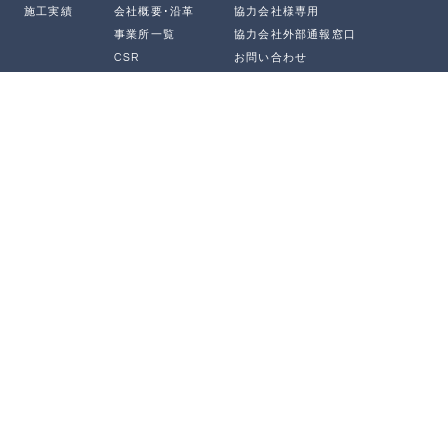
施工実績
会社概要･沿革
協力会社様専用
事業所一覧
協力会社外部通報窓口
CSR
お問い合わせ
健康経営
HIMEJI HEADOFFICE
姫路本社
〒672-8080兵庫県姫路市飾磨区英賀宮町一丁目17番地
TEL 079-237-0111／FAX 079-237-0118
TOKYO HEADOFFICE
東京本社
〒101-0054 東京都千代田区神田錦町二丁目1番5号
マストライフ神田錦町
TEL 03-3518-9009／ FAX 03-3518-9146
OFFICIAL SNS
YouTube
Instagram
X