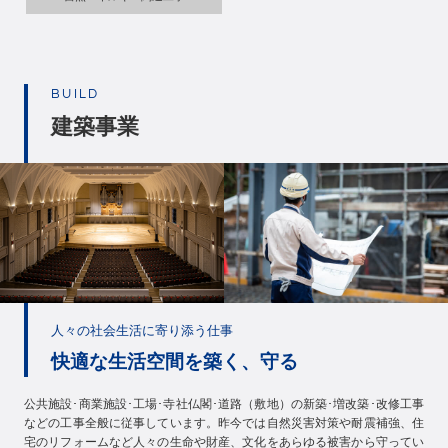
BUILD
建築事業
人々の社会生活に寄り添う仕事
快適な生活空間を築く、守る
公共施設･商業施設･工場･寺社仏閣･道路（敷地）の新築･増改築･改修工事
などの工事全般に従事しています。昨今では自然災害対策や耐震補強、住
宅のリフォームなど人々の生命や財産、文化をあらゆる被害から守ってい