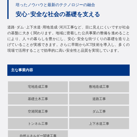
培ったノウハウと最新のテクノロジーの融合
安心･安全な社会の基礎を支える
道路･ダム･上下水道･用地造成･河川工事など、目に見えにくいですが社会
の基盤に大きく関わります。地域に密着した公共事業の整備を進めること
により、人々の暮らしを豊かにし、安心･安全な街づくりの基礎を造り上
げていることが実感できます。さらに早期からICT技術を導入し、多くの
現場で活用することで効率的に高い安全性と品質を実現しています。
主な事業内容
宅地造成工事
敷地造成工事
基礎土木工事
道路工事
空港関連工事
ダム工事
トンネル工事
上下水道工事
自然エネルギー関連工事