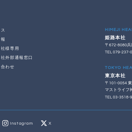
HIMEJI HE
ース
姫路本社
情報
〒672-80
会社様専用
TEL 079-237-
会社外部通報窓口
い合わせ
TOKYO HE
東京本社
〒101-005
マストライフ
TEL 03-3518-
Instagram
X